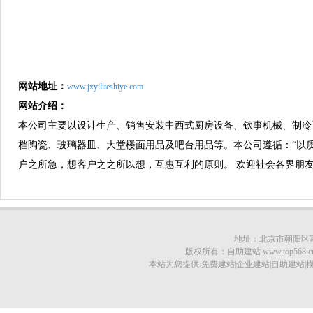
网站地址：
www.jxyiliteshiye.com
网站介绍：
本公司主要以设计生产、销售安装中西式厨房设备、钦事机械、制冷
档陶瓷、玻璃器皿、大堂楼面用品及吧台用品等。本公司遵循：“以
户之所急，想客户之之所以想，互惠互利的原则。 欢迎社会各界朋
地址：北京市朝阳区富顿大
版权所有：自助建站 www.top568.cn © 20
本站为您提供:免费建站|企业建站|自助建站|